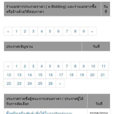
ร่างเอกสารประกวดราคา ( e-Bidding) และร่างเอกสารซื้อ
วัน
หรือจ้างด้วยวิธีสอบราคา
ที่
«
1
2
3
4
5
6
7
8
9
»
ประกาศเชิญชวน
วันที่
«
1
2
3
4
5
6
7
8
9
10
11
12
13
14
15
16
17
18
19
20
21
22
23
24
25
26
»
ประกาศรายชื่อผู้ชนะการเสนอราคา / ประกาศผู้ได้
รับการคัดเลือก
วันที่
ซื้อหมึกเครื่องพิมพ์ เพื่อใช้ในภารกิจกลุ่มงาน
22/08/2024