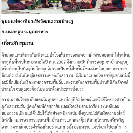
ชุมชนท่องเที่ยวเชิงวัฒนธรรมบ้านภู
อ.หนองสูง จ.มุกดาหาร
เกี่ยวกับชุมชน
ด้วยเขตแดนที่ห่างกันเพียงแม่น้ำโขงกั้น การอพยพจากฝั่งซ้ายของแม่น้ำโขงย้าย
มาสู่พื้นที่ราบในหุบเขาเมื่อปี พ.ศ.2387 จึงกลายเป็นที่มาของชุมชนบ้านหลุบภู
หรือบ้านภูในปัจจุบัน โดยถูกจัดรวมเป็นหนึ่งในพื้นที่ของจังหวัดมุกดาหาร ราย
ล้อมด้วยต้นไม้ใหญ่และธรรมชาติอันสวยงาม จึงไม่น่าแปลกใจเลยที่ชุมชนแห่งนี้
จะมีชื่อเสียงในเรื่องเกษตรกรรมพื้นถิ่นและงานหัตถกรรมพื้นบ้านที่มีอัตลักษณ์
น่าสนใจ จนคุณจะต้องไม่พลาดด้วยประการทั้งปวง
ความน่าสนใจของดินแดนในหุบเขาแห่งนี้อยู่ที่อัตลักษณ์และวิถีชีวิตของชาวบ้าน
ภูอันสงบรมรื่น ผู้คนถ้อยทีถ้อยอาศัย และยังคงสืบสานจารีตประเพณีและ
ขนบธรรมเนียมแต่ดั้งเดิมไว้ได้อย่างเหนียวแน่น ซึ่งคุณจะได้สัมผัสความสโลว์
ไลฟ์นี้ผ่านภาษา การละเล่นพื้นบ้าน การแห่กลองตุ้ม ฟ้อนภูไท บายศรีสู่ขวัญ
อาหารจานเด็ดประจำท้องถิ่นอย่างแกงกะบั้ง อ่อมหวาย แจ่วซ้อม ไปจนถึงการ