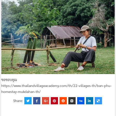
ขอขอบคุณ
https://www.thailandvillageacademy.com/th/22-villages-th/ban-phu-
homestay-mukdahan-th/
Share: