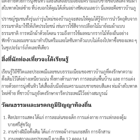
แต่งกายด้วยการนุ่งซิ่นทิว และใส่เสื้อเย็บมือย้อมครามแถบชายขอบสีแดง ห่มผ้า
สไบพาดไหล่ซ้าย ที่บ่งบอกให้คุณได้เห็นอย่างชัดเจนเลยว่า นี่แหละคือชาวบ้านภู
ปราชญ์ชุมชนทั้งรุ่นเก่ารุ่นใหม่ของบ้านภูจะสอนให้คุณได้รู้จักการนำวัตถุดิบจาก
ธรรมชาติมาใช้ให้เกิดประโยชน์ เช่นการใช้สีจากเปลือกไม้มาย้อมผ้าแบบ
ธรรมชาติ การหมักผ้าด้วยโคลน รวมถึงการใช้ผลหมากรากไม้ท้องถิ่นอย่าง
ฟักข้าวและมะขามมาทำเป็นครีมและโลชันทาตัวแบบไม่ต้องไปหาซื้อของแพง ๆ
ในซูเปอร์มาร์เก็ตเลยทีเดียว
สิ่งที่นักท่องเที่ยวจะได้เรียนรู้
เรียนรู้วิถีชีวิตและประเพณีและขนบธรรมเนียมของชาวบ้านภูที่คงรักษาความ
ดั้งเดิมไว้ได้อย่างเหนียวแน่น ทั้งทางด้านภาษา การละเล่นพื้นบ้าน และ การแต่ง
กายด้วยการนุ่งซิ่นทิว ใส่เสื้อเย็บมือย้อมครามแถบชายขอบสีแดง ห่มผ้าสไบพาด
ไหล่ซ้าย ที่ชาวบ้านภูยังคงรักษาจารีตประเพณีไว้อย่างสมบูรณ์
วัฒนธรรมและมรดกภูมิปัญญาท้องถิ่น
ศิลปะการแสดง ได้แก่ การละเล่นของเด็ก การแต่งกาย การแห่กลองตุ้ม
บายศรีสู่ขวัญ
งานช่างฝีมือดั้งเดิม ได้แก่ การทอผ้างานแกะสลัก การจักสาน
งานเทศกาลและประเพณี ตามฮีต 12 คลอง 14