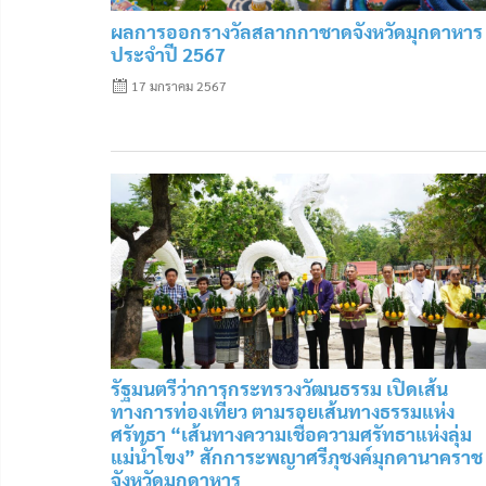
ผลการออกรางวัลสลากกาชาดจังหวัดมุกดาหาร
ประจำปี 2567
17 มกราคม 2567
รัฐมนตรีว่าการกระทรวงวัฒนธรรม เปิดเส้น
ทางการท่องเที่ยว ตามรอยเส้นทางธรรมแห่ง
ศรัทธา “เส้นทางความเชื่อความศรัทธาแห่งลุ่ม
แม่น้ำโขง” สักการะพญาศรีภุชงค์มุกดานาครา
จังหวัดมุกดาหาร