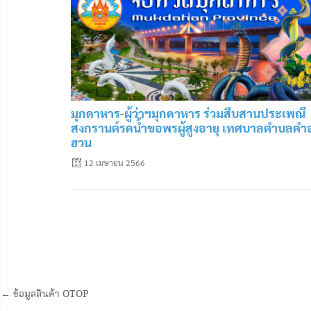
มุกดาหาร-ผู้ว่าฯมุกดาหาร ร่วมสืบสานประเพณี
สงกรานต์รดน้ำขอพรผู้สูงอายุ เทศบาลตำบลคำ
ฮวน
12 เมษายน 2566
← ข้อมูลสินค้า OTOP