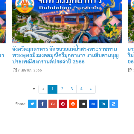
จังหวัดมุกดาหาร จัดขบวนแห่น้ำสรงพระราชทาน
ยา
อา
พระพุทธมิ่งมงคลมุณีศรีมุกดาหาร งานสืบสานบุญ
ริ
ประเพณีสงกรานต์ประจำปี 2566
06
7 เมษายน 2566
«
1
2
3
4
»
Share: