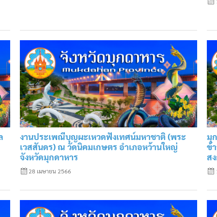
ล
งานประเพณีบุญผะเหวดฟังเทศน์มหาชาติ (พระ
มุ
เวสสันดร) ณ วัดนิคมเกษตร อำเภอหว้านใหญ่
ข้
จังหวัดมุกดาหาร
สง
28 เมษายน 2566