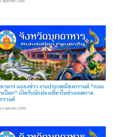
1 มิถุนายน 2566
กดาหาร แถลงข่าว งานประเพณีสงกรานต์ “ถนน
าวเปียก” เปิดรับนักท่องเที่ยวในช่วงเทศกาล
กรานต์
12 เมษายน 2566