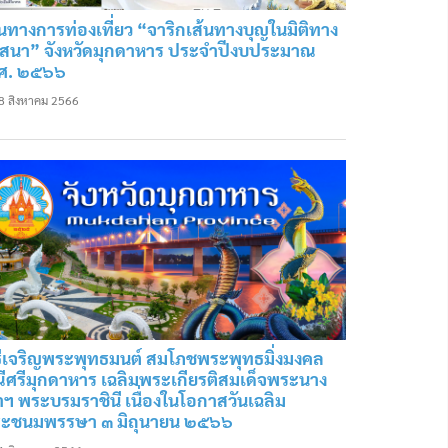
้นทางการท่องเที่ยว “จาริกเส้นทางบุญในมิติทาง
สนา” จังหวัดมุกดาหาร ประจำปีงบประมาณ
ศ. ๒๕๖๖
8 สิงหาคม 2566
ธีเจริญพระพุทธมนต์ สมโภชพระพุทธมิ่งมงคล
ณีศรีมุกดาหาร เฉลิมพระเกียรติสมเด็จพระนาง
้าฯ พระบรมราชินี เนื่องในโอกาสวันเฉลิม
ะชนมพรรษา ๓ มิถุนายน ๒๕๖๖