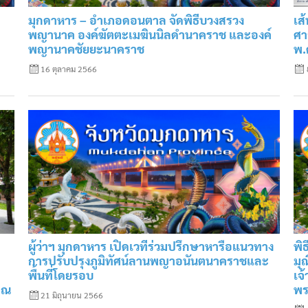
มุกดาหาร – อำเภอดอนตาล จัดพิธีบวงสรวง
เส
พญานาค องค์ฆัตตะเมฆินนิลดำนาคราช และองค์
ศา
พญานาคชัยยะนาคราช
พ.
16 ตุลาคม 2566
ผู้ว่าฯ มุกดาหาร เปิดเวทีร่วมปรึกษาหารือแนวทาง
พิ
การปรับปรุงภูมิทัศน์ลานพญาอนันตนาคราชและ
มุ
พื้นที่โดยรอบ
เจ
ช ณ
พร
21 มิถุนายน 2566