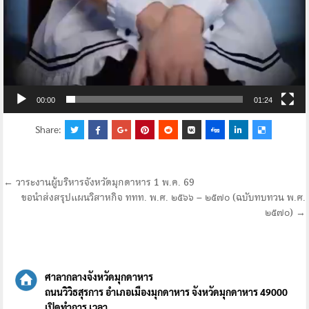
00:00
01:24
Share:
แนะแนว
← วาระงานผู้บริหารจังหวัดมุกดาหาร 1 พ.ค. 69
ขอนำส่งสรุปแผนวิสาหกิจ ททท. พ.ศ. ๒๕๖๖ – ๒๕๗๐ (ฉบับทบทวน พ.ศ.
เรื่อง
๒๕๗๐) →
ศาลากลางจังหวัดมุกดาหาร
ถนนวิวิธสุรการ อำเภอเมืองมุกดาหาร จังหวัดมุกดาหาร 49000
เปิดทำการ เวลา