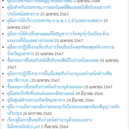
คู่มือประชาชนการขออนุญาตจัดสรรที่ดิน
2 เมษายน 2568
คู่มือสำหรับประชาชน การออกโฉลดที่ดินและหนังสือรับรองการทำ
ประโยชน์เฉพาะราย
25 เมษายน 2567
คู่มือการให้บริการประชาชน ตาม พ.ร.บ.อำนวยความสะดวก
25
เมษายน 2567
คู่มือการให้คำปรึกษาและแก้ไขปัญหาการร้องทุกข์/ร้องเรียน ด้าน
แรงงานทั้งในและต่างประเทศ
25 เมษายน 2567
คู่มือการปฏิบัติงานเกี่ยวกับการร้องเรียนร้องทุกข์ของศูนย์ดำรงธรรม
จังหวัดมุกดาหาร
25 เมษายน 2567
ขั้นตอนการยื่นขอรับหนังสือรับรองสิทธิในบำเหน็จตกทอด
25 เมษายน
2567
คู่มือการปฏิบัติงาน การยื่นเรื่องขอรับบำนาญและบำเหน็จดำรงชีพ
(สมาชิก กบข.)
25 เมษายน 2567
ขั้นตอนการยื่นขอรับบำเหน็จบำนาญด้วยตนเอง
25 เมษายน 2567
คู่มือสอบใบขับขี่รถยนต์และรถจักยานยนต์
29 มีนาคม 2566
คู่มือศูนย์ดำรงธรรมจังหวัดมุกดาหาร
24 มีนาคม 2566
คู่มือ การแจ้งการยกเลิกประกอบธุรกิจในระบบเกษตรพันธสัญญา (ฉบับ
ปรับปรุง)
26 มกราคม 2565
เรื่อง คู่มือการยื่นขอรับบำเหน็จบำนาญด้วยตนเองทาง
อิเล็กทรอนิกส์,0.pdf
1 กันยายน 2564